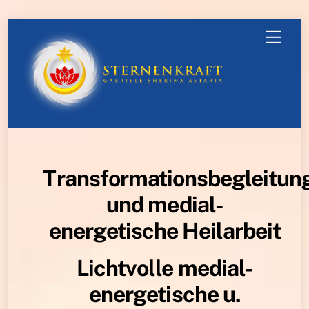
Skip
Men
to
content
Transformationsbegleitun
und medial-
energetische Heilarbeit
Lichtvolle medial-
energetische u.