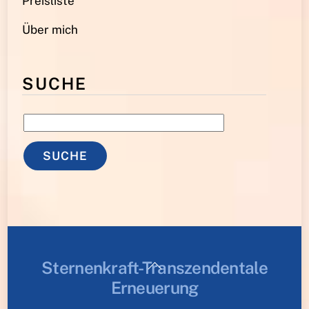
Preisliste
Über mich
SUCHE
Back
Sternenkraft-Transzendentale
To
Erneuerung
Top