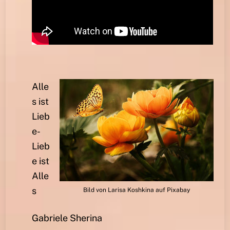
Alle
s ist
Lieb
e-
Lieb
e ist
Alle
s
Bild von Larisa Koshkina auf Pixabay
Gabriele Sherina