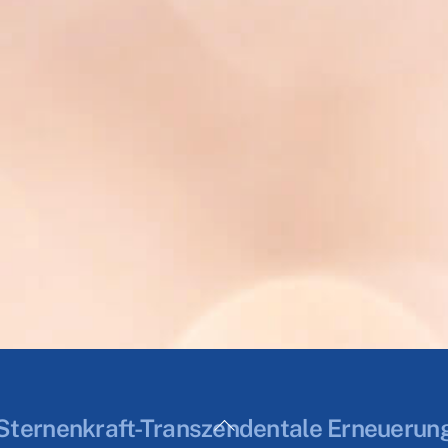
Back
Sternenkraft-Transzendentale Erneuerun