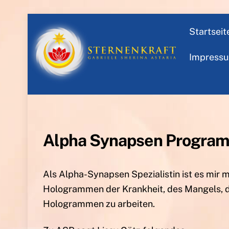
Skip
Startseit
to
content
Impress
Alpha Synapsen Programm
Als Alpha-Synapsen Spezialistin ist es mir 
Hologrammen der Krankheit, des Mangels, de
Hologrammen zu arbeiten.